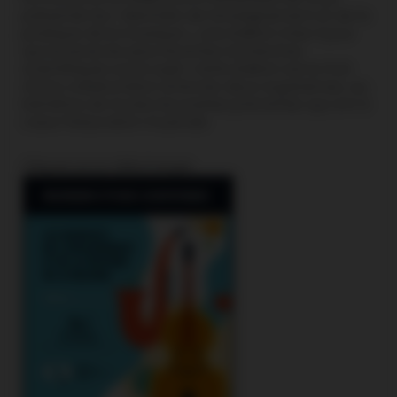
présenter les « Bienfaits de l’enseignement et de la
pratique de la musique », une édition mise à jour
qui recense les plus récentes recherches
scientifiques sur le sujet. Cette édition est le fruit
d’une collaboration entre les deux organismes, au
bénéfice de toutes les parties prenantes qui ont à
cœur l’éducation musicale.
Cliquez pour télécharger