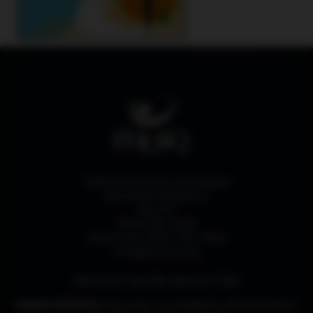
7665 boulevard Lacordaire
Montréal (Québec)
H1S 2A7
(514) 252-3026
Sans frais 1-833-252-3026
info@fhosq.org
RECEVEZ NOTRE INFOLETTRE
Restez informé !
Recevez nos bulletins d’information