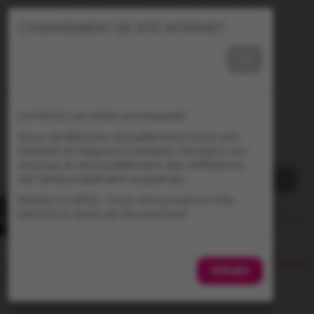
Nous joindre
Répertoire des membres
CHANGEMENT DE SITE INTERNET
×
La FHOSQ se refait une beauté!
Nous améliorons actuellement notre site
internet et l’espace membre. Pendant ces
travaux, le renouvellement des affiliations
est temporairement suspendu.
Restez à l’affût : nous annoncerons très
bientôt la date de réouverture!
Accueil
>
Ressources
>
Études scientifiques bienfaits de
FERMER
la musique
La FHOSQ et la FAMEQ sont heureuses de vous