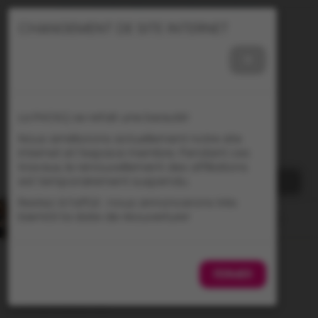
Nous joindre
Répertoire des membres
CHANGEMENT DE SITE INTERNET
×
La FHOSQ se refait une beauté!
Nous améliorons actuellement notre site
internet et l’espace membre. Pendant ces
travaux, le renouvellement des affiliations
est temporairement suspendu.
Restez à l’affût : nous annoncerons très
bientôt la date de réouverture!
Accueil
>
Vidéos de formation
>
Trombone
FERMER
TROMBONE