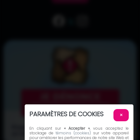
PARAMÈTRES DE COOKIES
×
En cliquant sur
« Accepter »
, vous acceptez le
stockage de
témoins (cookies)
sur votre appareil
pour améliorer les performances de notre site Web et