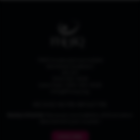
7665 boulevard Lacordaire
Montréal (Québec)
H1S 2A7
(514) 252-3026
Sans frais 1-833-252-3026
info@fhosq.org
RECEVEZ NOTRE INFOLETTRE
Restez informé !
Recevez nos bulletins d’information
directement par courriel !
M'INSCRIRE